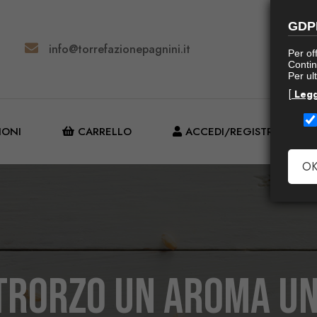
GDP
info@torrefazionepagnini.it
Per off
Contin
Per ult
[
Legg
IONI
CARRELLO
ACCEDI/REGISTRATI
OK
ltrOrzo un aroma un