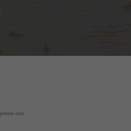
O
spresso orzo